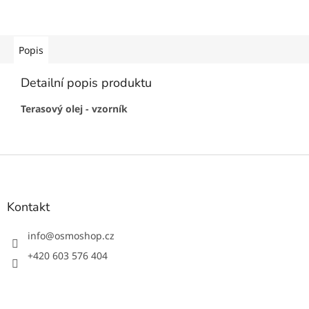
Popis
Detailní popis produktu
Terasový olej - vzorník
Z
á
p
a
Kontakt
t
í
info
@
osmoshop.cz
+420 603 576 404