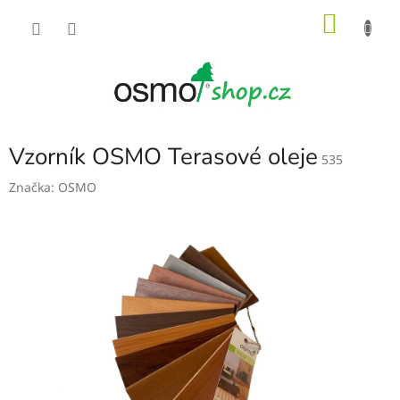
Přejít
NÁKU
na
obsah
KOŠÍK
Vzorník OSMO Terasové oleje
535
Značka:
OSMO