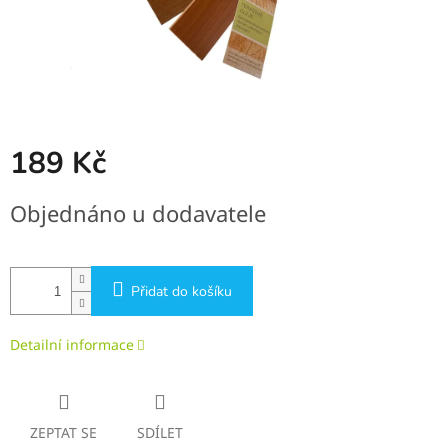
189 Kč
Měrná
Objednáno u dodavatele
cena:
Přidat do košíku
Detailní informace
ZEPTAT SE
SDÍLET