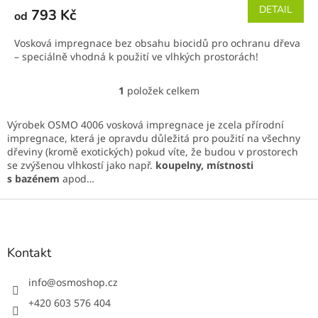
DETAIL
793 Kč
od
Vosková impregnace bez obsahu biocidů pro ochranu dřeva
– speciálně vhodná k použití ve vlhkých prostorách!
1
položek celkem
O
v
l
Výrobek OSMO 4006 vosková impregnace j
e zcela
přírodní
á
impregnace
, která je opravdu důležitá pro použití na všechny
d
dřeviny (kromě exotických) pokud víte, že budou v prostorech
a
se zvýšenou vlhkostí jako např.
koupelny, místnosti
c
s bazénem
apod…
í
p
Z
r
á
v
p
k
a
Kontakt
y
t
v
í
info
@
osmoshop.cz
ý
p
+420 603 576 404
i