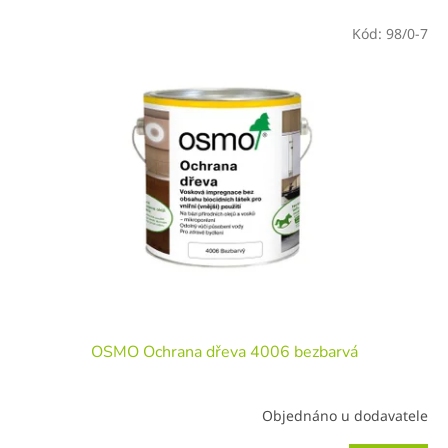
e
V
n
Kód:
98/0-7
ý
í
p
p
i
r
s
o
p
d
r
u
o
k
d
t
u
ů
k
t
ů
OSMO Ochrana dřeva 4006 bezbarvá
Objednáno u dodavatele