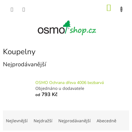
Přejít
NÁKU
na
obsah
KOŠÍK
Koupelny
Nejprodávanější
OSMO Ochrana dřeva 4006 bezbarvá
Objednáno u dodavatele
793 Kč
od
Ř
a
Nejlevnější
Nejdražší
Nejprodávanější
Abecedně
z