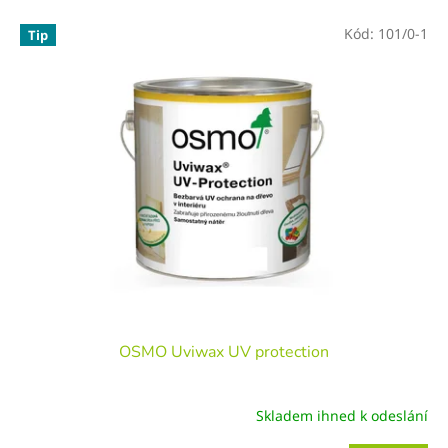
e
V
n
Kód:
101/0-1
Tip
ý
í
p
p
i
r
s
o
p
d
r
u
o
k
d
t
u
ů
k
t
ů
OSMO Uviwax UV protection
Skladem ihned k odeslání