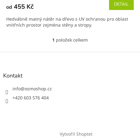
DETAIL
455 Kč
od
Hedvábně matný nátěr na dřevo s UV ochranou pro oblast
vnitřních prostor zejména stěny a stropy.
1
položek celkem
O
v
l
Z
á
á
d
p
a
a
Kontakt
c
t
í
í
info
@
osmoshop.cz
p
r
+420 603 576 404
v
k
y
v
ý
p
Vytvořil Shoptet
i