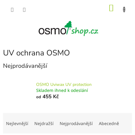
Přejít
NÁKU
na
obsah
KOŠÍK
UV ochrana OSMO
Nejprodávanější
OSMO Uviwax UV protection
Skladem ihned k odeslání
455 Kč
od
Ř
a
Nejlevnější
Nejdražší
Nejprodávanější
Abecedně
z