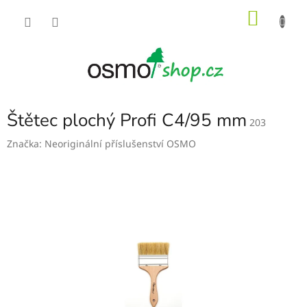
Přejít
NÁKU
na
obsah
KOŠÍK
Štětec plochý Profi C4/95 mm
203
Značka:
Neoriginální příslušenství OSMO