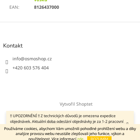
EAN
:
8126437000
Z
á
p
a
Kontakt
t
í
info
@
osmoshop.cz
+420 603 576 404
Vytvořil Shoptet
!! UPOZORNĚNÍ !! Z technických důvodů je omezena expedice
objednávek. Aktuální doba odeslání objednávky je za 1-2 pracovní
Copyright 2026
OSMOshop
. Všechna práva vyhrazena.
dny od jejího přijetí a to i u zboží s příznakem Skladem ihned k
Používáme cookies, abychom Vám umožnili pohodlné prohlížení webu a díky
odeslání. Děkujeme za pochopení.
analýze provozu webu neustále zlepšovali jeho funkce, výkon a
použitelnost. Více informací
zde
.
ROZUMÍM