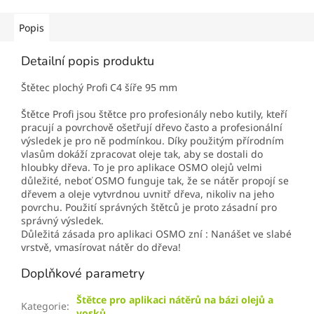
Popis
Detailní popis produktu
Štětec plochý Profi C4 šíře 95 mm
Štětce Profi jsou štětce pro profesionály nebo kutily, kteří
pracují a povrchově ošetřují dřevo často a profesionální
výsledek je pro ně podmínkou. Díky použitým přírodním
vlasům dokáží zpracovat oleje tak, aby se dostali do
hloubky dřeva. To je pro aplikace OSMO olejů velmi
důležité, neboť OSMO funguje tak, že se nátěr propojí se
dřevem a oleje vytvrdnou uvnitř dřeva, nikoliv na jeho
povrchu. Použití správných štětců je proto zásadní pro
správný výsledek.
Důležitá zásada pro aplikaci OSMO zní : Nanášet ve slabé
vrstvě, vmasírovat nátěr do dřeva!
Doplňkové parametry
Štětce pro aplikaci nátěrů na bázi olejů a
Kategorie
:
vosků