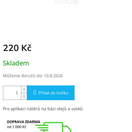
220 Kč
Měrná
Skladem
cena:
Můžeme doručit do:
10.8.2026
Přidat do košíku
Pro aplikaci nátěrů na bázi olejů a vosků.