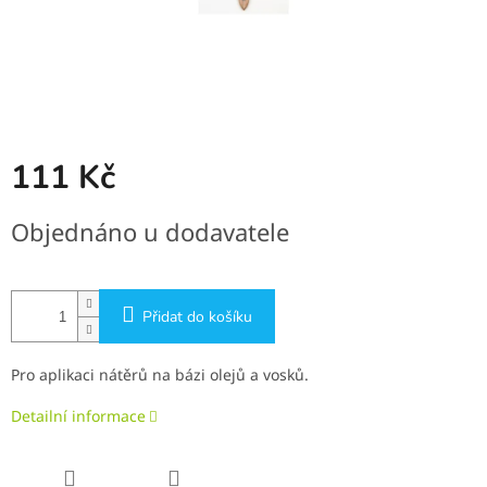
111 Kč
Měrná
Objednáno u dodavatele
cena:
Přidat do košíku
Pro aplikaci nátěrů na bázi olejů a vosků.
Detailní informace