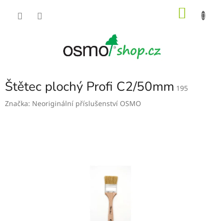
Přejít
NÁKU
na
obsah
KOŠÍK
Štětec plochý Profi C2/50mm
195
Značka:
Neoriginální příslušenství OSMO