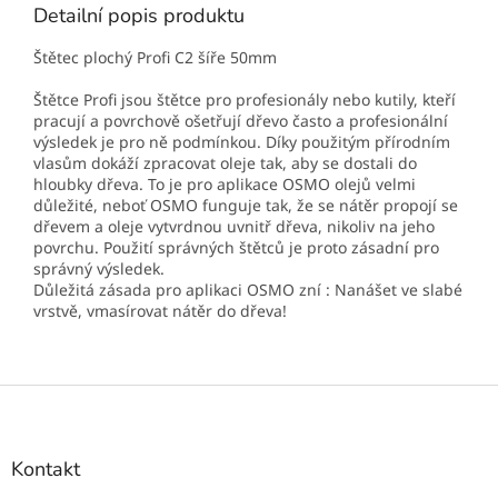
Detailní popis produktu
Štětec plochý Profi C2 šíře 50mm
Štětce Profi jsou štětce pro profesionály nebo kutily, kteří
pracují a povrchově ošetřují dřevo často a profesionální
výsledek je pro ně podmínkou. Díky použitým přírodním
vlasům dokáží zpracovat oleje tak, aby se dostali do
hloubky dřeva. To je pro aplikace OSMO olejů velmi
důležité, neboť OSMO funguje tak, že se nátěr propojí se
dřevem a oleje vytvrdnou uvnitř dřeva, nikoliv na jeho
povrchu. Použití správných štětců je proto zásadní pro
správný výsledek.
Důležitá zásada pro aplikaci OSMO zní : Nanášet ve slabé
vrstvě, vmasírovat nátěr do dřeva!
Z
á
p
a
Kontakt
t