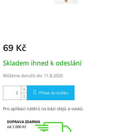
69 Kč
Měrná
Skladem ihned k odeslání
cena:
Můžeme doručit do:
11.8.2026
Přidat do košíku
Pro aplikaci nátěrů na bázi olejů a vosků.