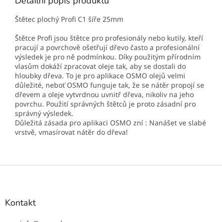
Detailní popis produktu
Štětec plochý Profi C1 šíře 25mm
Štětce Profi jsou štětce pro profesionály nebo kutily, kteří
pracují a povrchově ošetřují dřevo často a profesionální
výsledek je pro ně podmínkou. Díky použitým přírodním
vlasům dokáží zpracovat oleje tak, aby se dostali do
hloubky dřeva. To je pro aplikace OSMO olejů velmi
důležité, neboť OSMO funguje tak, že se nátěr propojí se
dřevem a oleje vytvrdnou uvnitř dřeva, nikoliv na jeho
povrchu. Použití správných štětců je proto zásadní pro
správný výsledek.
Důležitá zásada pro aplikaci OSMO zní : Nanášet ve slabé
vrstvě, vmasírovat nátěr do dřeva!
Z
á
p
a
Kontakt
t