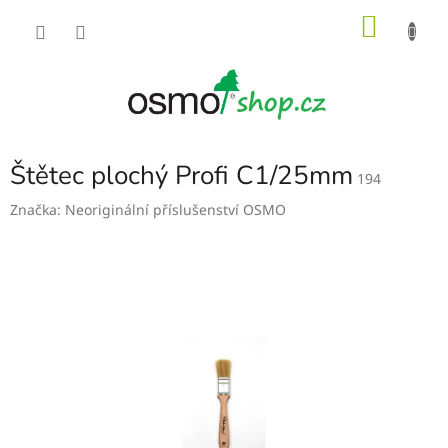
Přejít
NÁKU
na
obsah
KOŠÍK
Štětec plochý Profi C1/25mm
194
Značka:
Neoriginální příslušenství OSMO