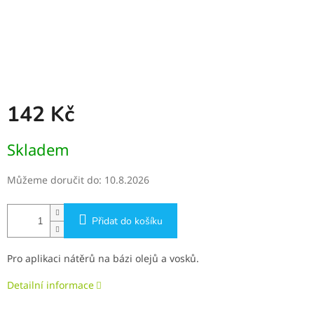
142 Kč
Měrná
Skladem
cena:
Můžeme doručit do:
10.8.2026
Přidat do košíku
Pro aplikaci nátěrů na bázi olejů a vosků.
Detailní informace