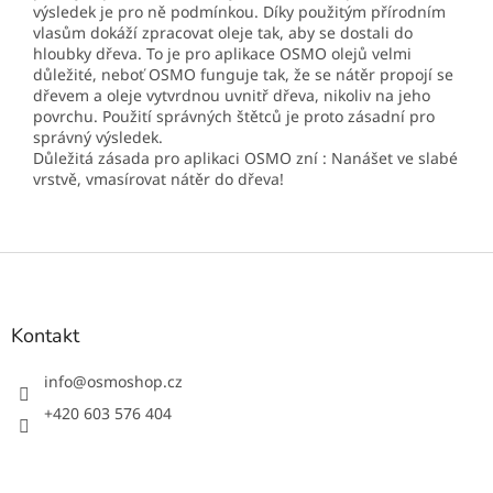
výsledek je pro ně podmínkou. Díky použitým přírodním
vlasům dokáží zpracovat oleje tak, aby se dostali do
hloubky dřeva. To je pro aplikace OSMO olejů velmi
důležité, neboť OSMO funguje tak, že se nátěr propojí se
dřevem a oleje vytvrdnou uvnitř dřeva, nikoliv na jeho
povrchu. Použití správných štětců je proto zásadní pro
správný výsledek.
Důležitá zásada pro aplikaci OSMO zní : Nanášet ve slabé
vrstvě, vmasírovat nátěr do dřeva!
Z
á
p
a
Kontakt
t
í
info
@
osmoshop.cz
+420 603 576 404