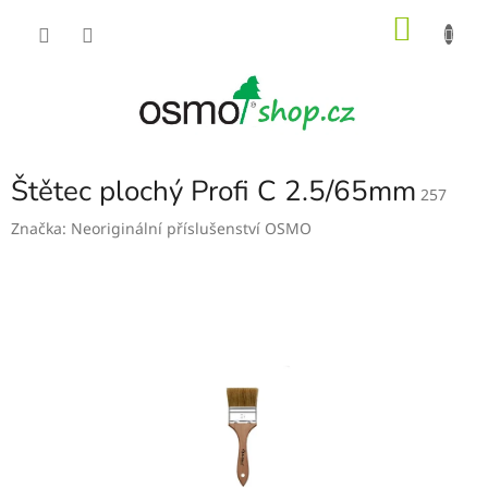
Přejít
NÁKU
na
obsah
KOŠÍK
Štětec plochý Profi C 2.5/65mm
257
Značka:
Neoriginální příslušenství OSMO