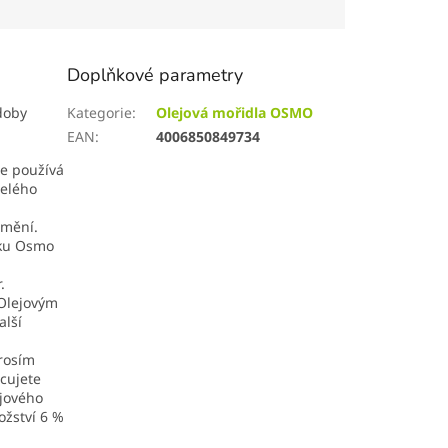
Doplňkové parametry
doby
Kategorie
:
Olejová mořidla OSMO
EAN
:
4006850849734
se používá
celého
emění.
bku Osmo
.
 Olejovým
alší
prosím
acujete
ejového
ožství 6 %