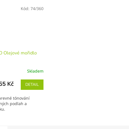
Kód:
74/360
 Olejové mořidlo
Skladem
55 Kč
DETAIL
arevné tónování
ných podlah a
ku.