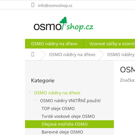
Přejít
info@osmoshop.cz
na
obsah
OSMO nátěry na dřevo
Vzorové sáčky a vzor
Domů
OSMO nátěry na dřevo
OSMO nátěry 
P
OSMO
o
Přeskočit
s
Kategorie
Značka
kategorie
t
r
OSMO nátěry na dřevo
a
OSMO nátěry VNITŘNÍ použití
n
TOP oleje OSMO
n
í
Tvrdé voskové oleje OSMO
p
Olejová mořidla OSMO
a
Barevné oleje OSMO