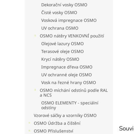
n
Dekorační vosky OSMO
e
Čisté vosky OSMO
l
Vosková impregnace OSMO
UV ochrana OSMO
OSMO nátěry VENKOVNÍ použití
Olejové lazury OSMO
Terasové oleje OSMO
Krycí nátěry OSMO
Impregnace dřeva OSMO
UV ochranné oleje OSMO
Vosk na řezné hrany OSMO
OSMO míchání odstínů podle RAL
a NCS
OSMO ELEMENTY - speciální
odstíny
Vzorové sáčky a vzorníky OSMO
OSMO Údržba a čištění
Souvi
OSMO Příslušenství