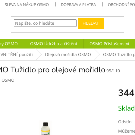
SLEVA NA NÁKUP OSMO
DOPRAVA A PLATBA
OBCHODNÍ P
HLEDAT
níky OSMO
OSMO Údržba a čištění
OSMO Příslušenství
VNITŘNÍ použití
Olejová mořidla OSMO
OSMO Tužidlo p
 Tužidlo pro olejové mořidlo
95/110
:
OSMO
344
Měrná
Skla
cena:
Odstín
Můžeme 