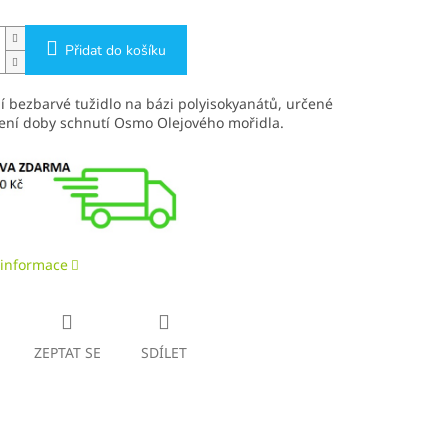
Přidat do košíku
í bezbarvé tužidlo na bázi polyisokyanátů, určené
cení doby schnutí Osmo Olejového mořidla.
 informace
ZEPTAT SE
SDÍLET