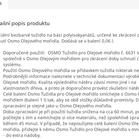
s
ailní popis produktu
iální bezbarvé tužidlo na bázi polyisokyanátů, určené ke zkrácení 
utí Osmo Olejového mořidla. Dodává se v balení 0,06 l.
Doporučené použití: OSMO Tužidlo pro Olejové mořidlo č. 6631 
společně s Osmo Olejovým mořidlem pro zkrácení doby schnutí 
systému.
Použití Osmo Olejového mořidla se přídavkem tužidla nikterak n
Podrobnější informace naleznete v technické dokumentaci výro
Olejové mořidlo. Kvalita výsledného nátěru závisí mimo jiné i na
vlastnostech dřeva, a proto je doporučeno provést zkušební nátěr
Celé balení Osmo Tužidla pro Olejové mořidlo smíchejte s Osmo
mořidlem (balení 1 l) tak, aby se obě složky důkladně promísily. D
zpracování je stejné jako u Osmo Olejového mořidla.
Doba zpracování je při použití tužidla snížena na cca 60 minut, 
počítejte s tím a nemíchejte si více materiálu, než spolehlivě zpr
během 45 minut. V případě, že nepoužijete celé balení Osmo Ol
mořidla, přidejte k němu Osmo Tužidlo pro Olejové mořidlo v mn
- do extra nádoby.