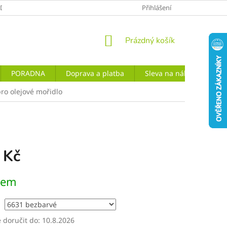
ODMÍNKY
PODMÍNKY OCHRANY OSOBNÍCH ÚDAJŮ
Přihlášení
NÁKUPNÍ
Prázdný košík
KOŠÍK
PORADNA
Doprava a platba
Sleva na nákup OSMO
ro olejové mořidlo
 Kč
dem
doručit do:
10.8.2026