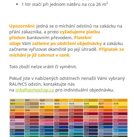
2
1 litr stačí při jednom nátěru na cca 26 m
Upozornění:
jedná se o míchání odstínů na zakázku na
přání zákazníka, a proto
vyžadujeme platbu
předem
bankovním převodem.
Platební
údaje
Vám
zašleme po obdržení objednávky
a zakázku
začneme vyřizovat okamžitě po její úhradě.
P
říplatek za
míchání je již zahrnut v ceně.
Toto zboží nelze vrátit či vyměnit.
Pokud jste v nabízených odstínech nenašli Vámi vybraný
RAL/NCS odstín, kontaktujte nás
na
info@osmoshop.cz
pro individuální objednávku.