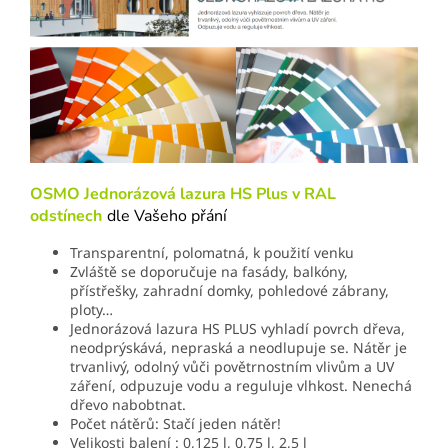
OSMO Jednorázová lazura HS Plus v RAL
odstínech
dle Vašeho přání
Transparentní, polomatná, k použití venku
Zvláště se doporučuje na fasády, balkóny,
přístřešky, zahradní domky, pohledové zábrany,
ploty…
Jednorázová lazura HS PLUS vyhladí povrch dřeva,
neodprýskává, nepraská a neodlupuje se. Nátěr je
trvanlivý, odolný vůči povětrnostním vlivům a UV
záření, odpuzuje vodu a reguluje vlhkost. Nenechá
dřevo nabobtnat.
Počet nátěrů: Stačí jeden nátěr!
Velikosti balení : 0,125 l, 0,75 l, 2,5 l