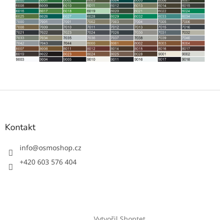
Z
á
p
a
Kontakt
t
í
info
@
osmoshop.cz
+420 603 576 404
Vytvořil Shoptet