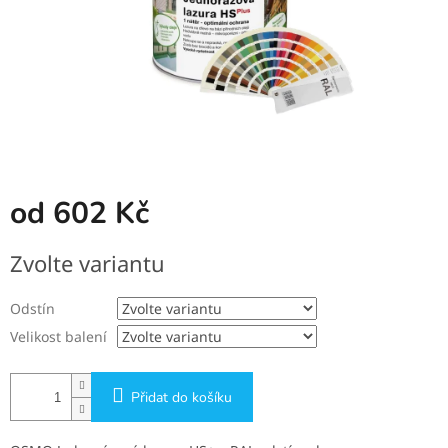
od
602 Kč
Měrná
Zvolte variantu
cena:
Odstín
Velikost balení
Přidat do košíku