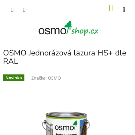
Přejít
NÁKU
na
obsah
KOŠÍK
OSMO Jednorázová lazura HS+ dle
RAL
Značka:
OSMO
Novinka