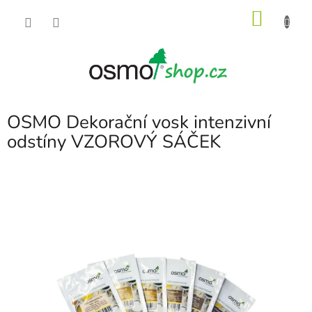
Přejít
NÁKU
na
obsah
KOŠÍK
OSMO Dekorační vosk intenzivní
odstíny VZOROVÝ SÁČEK