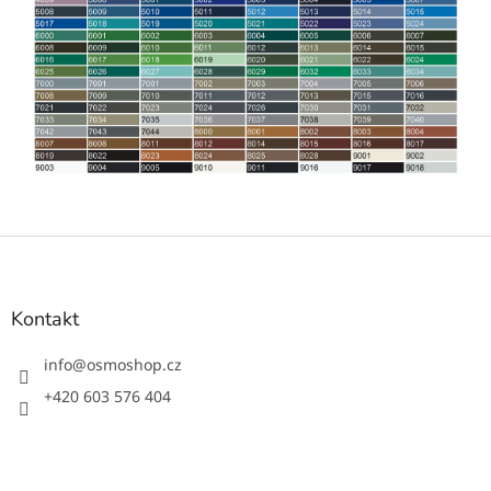
Z
á
p
a
Kontakt
t
í
info
@
osmoshop.cz
+420 603 576 404