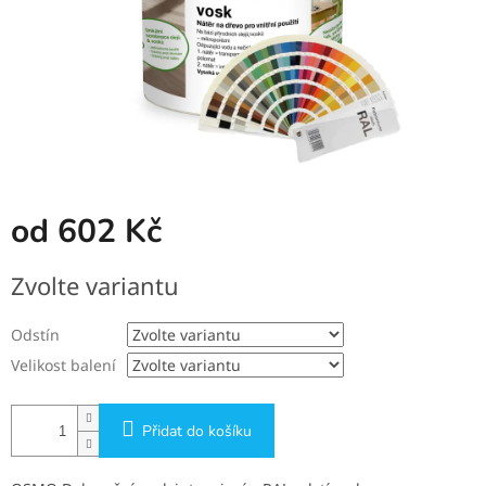
od
602 Kč
Měrná
Zvolte variantu
cena:
Odstín
Velikost balení
Přidat do košíku