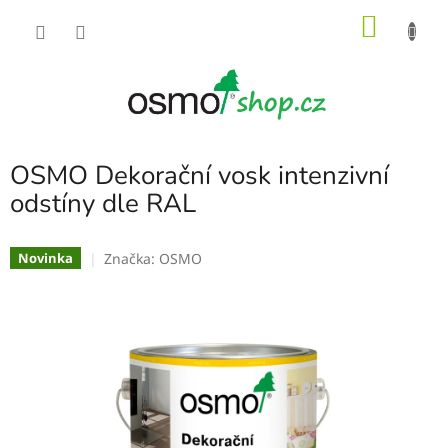
Přejít
NÁKU
na
obsah
KOŠÍK
OSMO Dekorační vosk intenzivní
odstíny dle RAL
Značka:
OSMO
Novinka