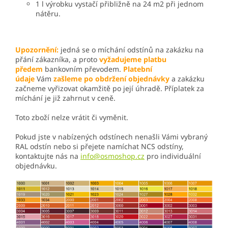
1 l výrobku vystačí přibližně na 24 m2 při jednom
nátěru.
Upozornění:
jedná se o míchání odstínů na zakázku na
přání zákazníka, a proto
vyžadujeme platbu
předem
bankovním převodem.
Platební
údaje
Vám
zašleme po obdržení objednávky
a zakázku
začneme vyřizovat okamžitě po její úhradě.
Příplatek za
míchání je již zahrnut v ceně.
Toto zboží nelze vrátit či vyměnit.
Pokud jste v nabízených odstínech nenašli Vámi vybraný
RAL odstín nebo si přejete namíchat NCS odstíny,
kontaktujte nás na
info@osmoshop.cz
pro individuální
objednávku.