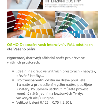
OSMO Dekorační vosk intenzivní v RAL odstínech
dle Vašeho přání
Pigmentový (barevný) základní nátěr pro dřevo ve
vnitřních prostorech.
Ideální na dřevo ve vnitřních prostorách - nábytek,
dřevěné hračky,...
Pro transparentní odstín na dřevě použijete
1 x nátěr a pro docílení krycího nátěru použijete
2 nátěry. Po úplném uschnutí můžete provést
konečný nátěr jedním z bezbarvých Tvrdých
voskových olejů Original.
Velikost balení 0,125 l, 0,75 l, 2,50 L